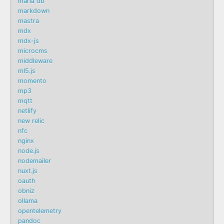
maria db
markdown
mastra
mdx
mdx-js
microcms
middleware
ml5.js
momento
mp3
mqtt
netlify
new relic
nfc
nginx
node.js
nodemailer
nuxt.js
oauth
obniz
ollama
opentelemetry
pandoc