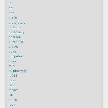
pdf
pell
php
pixi.js
planetscale
plotly.js
postgresql
postson
powershell
preact
psvg
puppeteer
qnap
rails
raspberry pi
rc522
react
redis
render
rfid
riot.js
ruby