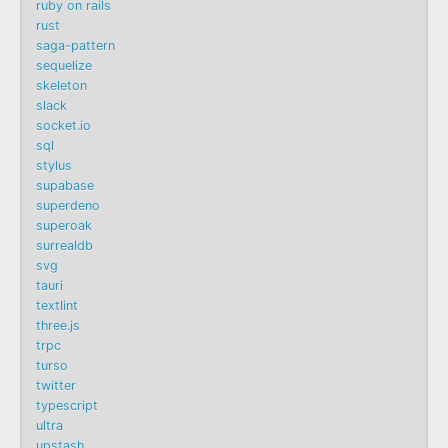
ruby on rails
rust
saga-pattern
sequelize
skeleton
slack
socket.io
sql
stylus
supabase
superdeno
superoak
surrealdb
svg
tauri
textlint
three.js
trpc
turso
twitter
typescript
ultra
upstash