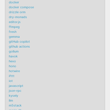
docker
docker compose
drizzle orm
dry-monads
editor.js
ffmpeg
fresh
gemma
gitHub copilot
github actions
gollum
havok
hexo
hono
hotwire
ifttt
iot
javascript
json-rpc
kysely
llm
m5stack