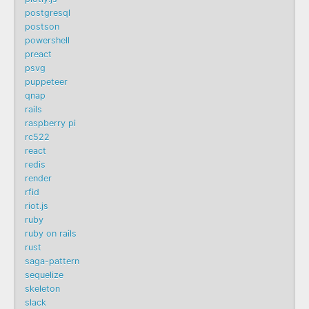
postgresql
postson
powershell
preact
psvg
puppeteer
qnap
rails
raspberry pi
rc522
react
redis
render
rfid
riot.js
ruby
ruby on rails
rust
saga-pattern
sequelize
skeleton
slack