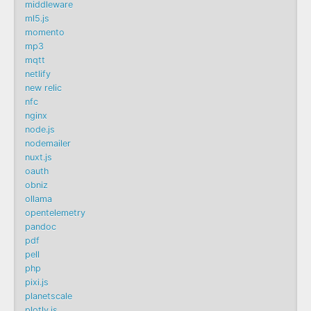
middleware
ml5.js
momento
mp3
mqtt
netlify
new relic
nfc
nginx
node.js
nodemailer
nuxt.js
oauth
obniz
ollama
opentelemetry
pandoc
pdf
pell
php
pixi.js
planetscale
plotly.js