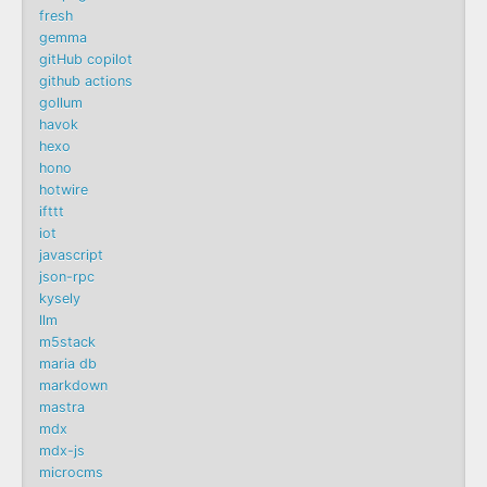
fresh
gemma
gitHub copilot
github actions
gollum
havok
hexo
hono
hotwire
ifttt
iot
javascript
json-rpc
kysely
llm
m5stack
maria db
markdown
mastra
mdx
mdx-js
microcms