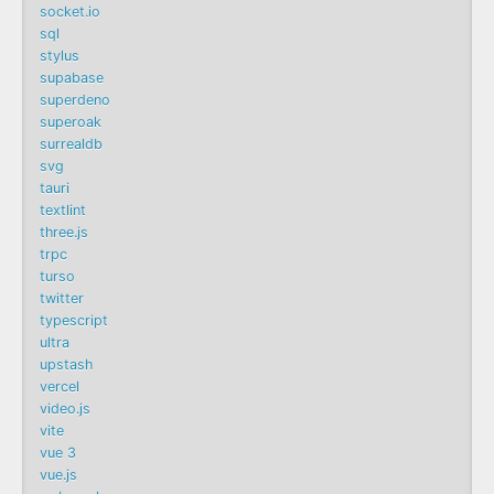
socket.io
sql
stylus
supabase
superdeno
superoak
surrealdb
svg
tauri
textlint
three.js
trpc
turso
twitter
typescript
ultra
upstash
vercel
video.js
vite
vue 3
vue.js