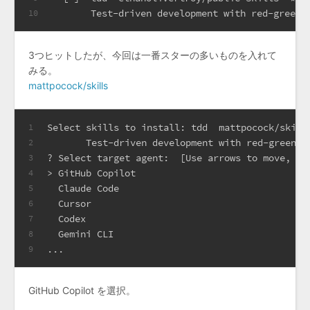
       Test-driven development with red-green-
10
3つヒットしたが、今回は一番スターの多いものを入れて
みる。
mattpocock/skills
Select skills to install: tdd  mattpocock/skill
1
       Test-driven development with red-green-r
2
? Select target agent:  [Use arrows to move, 
ty
3
> GitHub Copilot
4
  Claude Code
5
  Cursor
6
  Codex
7
  Gemini CLI
8
...
9
GitHub Copilot を選択。