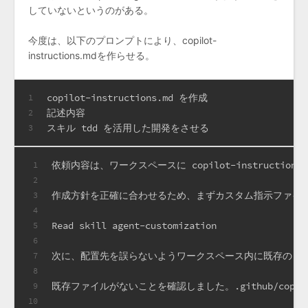
していないというのがある。
今度は、以下のプロンプトにより、copilot-
instructions.mdを作らせる。
copilot-instructions.md を作成
1
記述内容
2
スキル tdd を活用した開発をさせる
3
依頼内容は、ワークスペースに copilot-instruc
1
2
作成方針を正確に合わせるため、まずカスタム指示ファイ
3
4
Read skill agent-customization
5
6
次に、配置先を誤らないようワークスペース内に既存の copil
7
8
既存ファイルがないことを確認しました。.github/copil
9
10