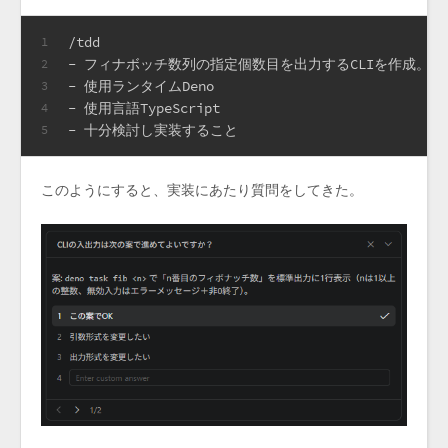
/tdd
1
- フィナボッチ数列の指定個数目を出力するCLIを作成。
2
- 使用ランタイムDeno
3
- 使用言語TypeScript
4
- 十分検討し実装すること
5
このようにすると、実装にあたり質問をしてきた。