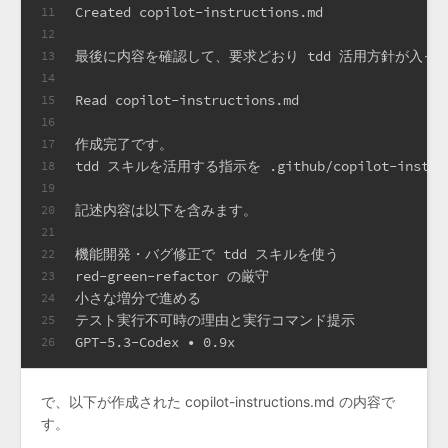
Created copilot-instructions.md
11
12
最後に内容を確認して、要求どおり tdd 活用方針が入っ
13
14
Read copilot-instructions.md
15
16
作成完了です。
17
tdd スキルを活用する指示を .github/copilot-instr
18
19
記述内容は以下を含みます。
20
21
機能開発・バグ修正で tdd スキルを使う
22
red-green-refactor の厳守
23
小さな増分で進める
24
テスト実行不可時の理由と実行コマンド提示
25
GPT-5.3-Codex • 0.9x
26
で、以下が作成された copilot-instructions.md の内容で
す。