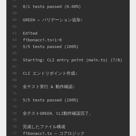
0/1 tests passed (0.00%)
58
59
GREEN — バリデーション追加:
60
61
Edited
62
fibonacci.ts+1-0
63
5/5 tests passed (100%)
64
65
Starting: CLI entry point (main.ts) (7/8)
66
67
CLI エントリポイント作成:
68
69
全テスト実行 & 動作確認:
70
71
5/5 tests passed (100%)
72
73
全テストGREEN、CLI動作確認完了。
74
75
完成したファイル構成
76
fibonacci.ts — コアロジック
77