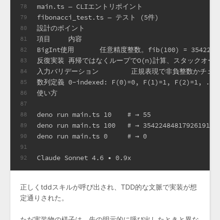
main.ts — CLIエントリポイント
78
fibonacci_test.ts — テスト (5件)
79
設計のポイント
80
項目	内容
81
BigInt使用	任意精度整数。fib(100) = 354
82
反復実装	再帰ではなくループでO(n)計算、スタックオ
83
入力バリデーション	正規表現で非負整数かチ
84
数列定義	0-indexed: F(0)=0, F(1)=1, F(2)=1, ..
85
使い方
86
87
deno run main.ts 10    # → 55
88
deno run main.ts 100   # → 3542248481792619150
89
deno run main.ts 0     # → 0
90
91
Claude Sonnet 4.6 • 0.9x
92
正しくtddスキルが呼び出され、TDD的な文脈で実装が想
定通りされた。
ただ実装物の様子は、先の明示的に呼び出したときと異な