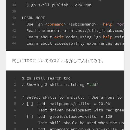
  $ gh skill publish --dry-run
38
39
LEARN MORE
40
  Use `gh <
command
> <subcommand> --
help
` 
for
 m
41
  Read the manual at https://cli.github.com/ma
42
  Learn about 
exit
 codes using `gh 
help
 exit-c
43
  Learn about accessibility experiences using 
44
試しにTDDについてのスキルを探して入れてみる。
$ gh skill search tdd
1
✓ Showing 3 skills matching 
"tdd"
2
3
? Select skills to install:  [Use arrows to mo
4
> [ ]  tdd  mattpocock/skills  ★ 20.9k
5
       Test-driven development with red-green-
6
  [ ]  tdd  glebis/claude-skills  ★ 128
7
       This skill should be used when the user
8
  [ ]  tdd  ethanolivertroy/public-skills  ★ 1
9