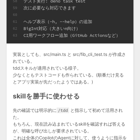
テスト実行: deno task test
58
次に必要なら対応できます
59
60
ヘルプ表示（-h, --help）の追加
61
BigInt対応（大きいn向け）
62
CI用ワークフロー追加（GitHub Actionsなど）
63
実装としても、src/main.ts と src/fib_cli_test.ts が作成さ
れている。
tddスキルが適用されている様子。
少なくともテストコードも作られている。(順番だけ見る
とアプリ実装が先だったようではある。)
skillを勝手に使わせる
先の確認では明示的に
/tdd
と指示して初めて活用され
た。
もちろん、現在読み込まれているskillを確認すれば答える
が、明確な呼び出しが要求されている。
これは全体のCopilotのAgentに対して、使うように指示を