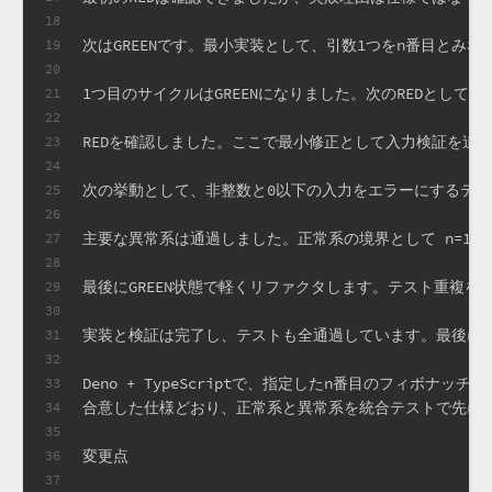
18
次はGREENです。最小実装として、引数1つをn番目とみな
19
20
1つ目のサイクルはGREENになりました。次のREDとし
21
22
REDを確認しました。ここで最小修正として入力検証を追加
23
24
次の挙動として、非整数と0以下の入力をエラーにするテ
25
26
主要な異常系は通過しました。正常系の境界として n=1
27
28
最後にGREEN状態で軽くリファクタします。テスト重複
29
30
実装と検証は完了し、テストも全通過しています。最後に
31
32
Deno + TypeScriptで、指定したn番目のフィボナッ
33
合意した仕様どおり、正常系と異常系を統合テストで先に確認し、
34
35
変更点
36
37