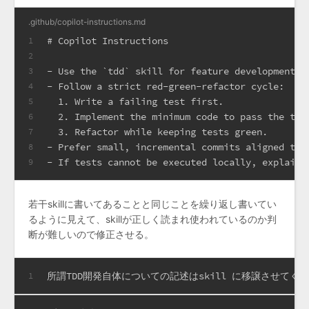
.github/copilot-instructions.md
# Copilot Instructions
1
2
-
 Use the 
`tdd`
 skill for feature development a
3
-
 Follow a strict red-green-refactor cycle:
4
  1.
 Write a failing test first.
5
  2.
 Implement the minimum code to pass the tes
6
  3.
 Refactor while keeping tests green.
7
-
 Prefer small, incremental commits aligned to 
8
-
 If tests cannot be executed locally, explain 
9
若干skillに書いてあることと同じことを繰り返し書いてい
るように見えて、skillが正しく読まれ使われているのか判
断が難しいので修正させる。
所謂TDD開発自体についての記述はskill に移譲させてく
1