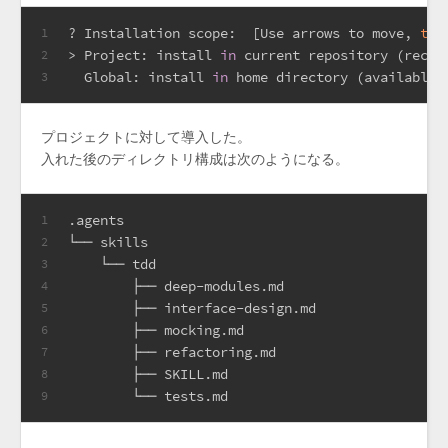
? Installation scope:  [Use arrows to move, 
typ
1
> Project: install 
in
 current repository (recom
2
  Global: install 
in
 home directory (available 
3
プロジェクトに対して導入した。
入れた後のディレクトリ構成は次のようになる。
.agents
1
└── skills
2
    └── tdd
3
        ├── deep-modules.md
4
        ├── interface-design.md
5
        ├── mocking.md
6
        ├── refactoring.md
7
        ├── SKILL.md
8
        └── tests.md
9