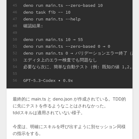
deno run main.ts --zero-based 10
45
deno task fib -- 10
46
deno run main.ts --help
47
確認結果:
48
49
deno run main.ts 10 → 55
50
deno run main.ts --zero-based 0 → 0
51
deno run main.ts 0 → バリデーションエラー終了（
52
エディタ上のエラー検査でも問題なし
53
必要なら次に、簡単な自動テスト（例: 既知の値 1,2,10
54
55
GPT-5.3-Codex • 0.9x
56
最終的に main.ts と deno.json が作成されている。TDD的
に先にテストを作るようなことはされなかった。
tddスキルは適用されていない様子。
今度は、明確にスキルを呼び出すように別セッション同様
の指示をする。