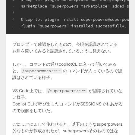
Marketplace "superpowers-marketplace" added suc
2
3
$ copilot plugin install superpowers@superpower
4
Plugin "superpowers" installed successfully. In
5
プロンプトで確認をしたものの、今現在認識されている
skill を聞いてみると認識されているように見えない。
しかし、コマンドの通りcopilotCLIに入って開いてみる
と、
/superpowers:~~~
のコマンドが入っているので認
識はされている様子。
VS Code上では、
/superpowers:~~~
が認識されていな
い様子。
Copilot CLIで呼び出したコマンドがSESSIONSでもあがる
ので誤解をしていた。
ごにょごにょして使わせると、以下のようなsuperpowers
的なものが作成されたが、superpowersそのものではな