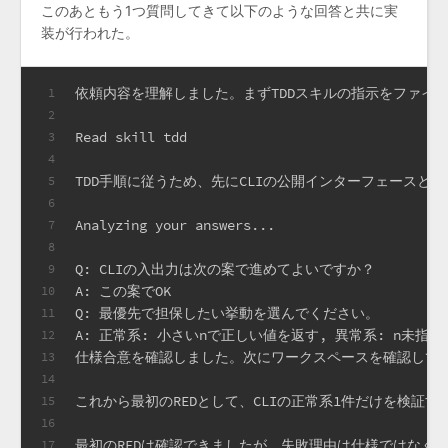
このあともう1つ質問してきて以下のような回答と共に実
装が行われた。
依頼内容を理解しました。まずTDDスキルの指示をファイルから
1
2
Read skill tdd
3
4
TDD手順に従うため、先にCLIの公開インターフェースと優
5
6
Analyzing your answers...
7
8
Q: CLIの入出力は次の案で進めてよいですか？
9
A: この案でOK
10
Q: 最優先で担保したい挙動を選んでください。
11
A: 正常系: 小さいnで正しい値を返す, 異常系: n未
12
仕様合意を確認しました。次にワークスペースを確認して、テス
13
14
これから最初のREDとして、CLIの正常系1件だけを検証
15
16
最初のREDは確認できましたが、失敗理由は仕様ではなく
17