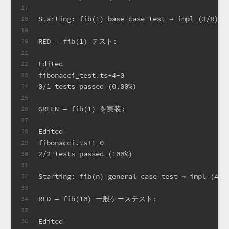
17
Starting: fib(1) base case test → impl (3/8)
18
19
RED — fib(1) テスト:
20
21
Edited
22
fibonacci_test.ts+4-0
23
0/1 tests passed (0.00%)
24
25
GREEN — fib(1) を実装:
26
27
Edited
28
fibonacci.ts+1-0
29
2/2 tests passed (100%)
30
31
Starting: fib(n) general case test → impl (4/8
32
33
RED — fib(10) 一般ケーステスト:
34
35
Edited
36