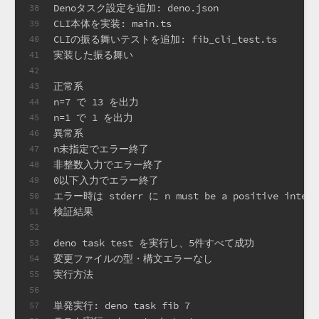
Denoタスク設定を追加: deno.json
38
CLI本体を実装: main.ts
39
CLIの振る舞いテストを追加: fib_cli_test.ts
40
実装した振る舞い
41
42
正常系
43
n=7 で 13 を出力
44
n=1 で 1 を出力
45
異常系
46
n未指定でエラー終了
47
非整数入力でエラー終了
48
0以下入力でエラー終了
49
エラー時は stderr に n must be a positive in
50
検証結果
51
52
deno task test を実行し、5件すべて成功
53
変更ファイルの型・構文エラーなし
54
実行方法
55
56
単発実行: deno task fib 7
57