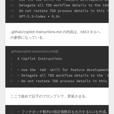
Delegate all TDD workflow details to the tdd s
22
Do not restate TDD process details in this ins
23
GPT-5.3-Codex • 0.9x
24
.github/copilot-instructions.md の内容は、tddスキルへ
の参照になっている。
.github/copilot-instructions.md(改)
# Copilot Instructions
1
2
-
 Use the 
`tdd`
 skill for feature development a
3
-
 Delegate all TDD workflow details to the 
`tdd
4
-
 Do not restate TDD process details in this in
5
ここで改めて以下のプロンプトで、実装させる。
- フィナボッチ数列の指定個数目を出力するCLIを作成。
1