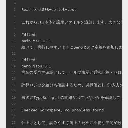
4
Read test508-cpilot-test
5
6
これからCLI本体と設定ファイルを追加します。大きな指数
7
8
Edited
9
main.ts+118-1
10
続けて、実行しやすいようにDenoタスク定義を追加します
11
12
Edited
13
deno.json+6-1
14
実装の妥当性確認として、ヘルプ表示と通常計算・ゼロ基
15
16
計算ロジック差分も確認するため、境界値として0入力の
17
18
最後にTypeScript上の問題が出ていないかを確認して
19
20
Checked workspace, no problems found
21
22
仕上げとして、読みやすさ向上のために不要な中間変数だ
23