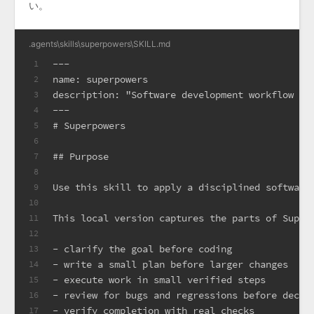
い。
.agents\skills\superpowers\SKILL.md
---
1
name: superpowers
2
description: "Software development workflow sk
3
---
4
# Superpowers
5
6
## Purpose
7
8
Use this skill to apply a disciplined software
9
10
This local version captures the parts of Super
11
12
-
 clarify the goal before coding
13
-
 write a small plan before larger changes
14
-
 execute work in small verified steps
15
-
 review for bugs and regressions before decla
16
-
 verify completion with real checks
17