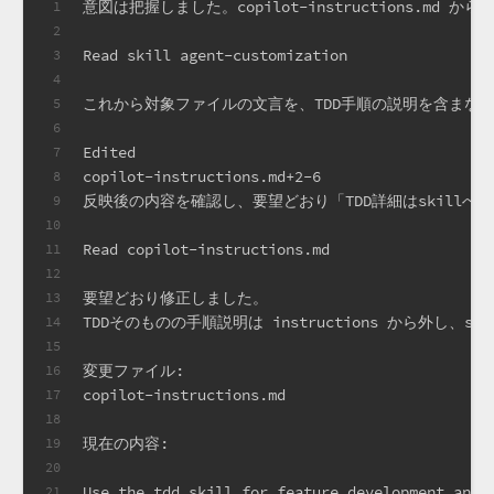
意図は把握しました。copilot-instructions.m
1
2
Read skill agent-customization
3
4
これから対象ファイルの文言を、TDD手順の説明を含まな
5
6
Edited
7
copilot-instructions.md+2-6
8
反映後の内容を確認し、要望どおり「TDD詳細はskill
9
10
Read copilot-instructions.md
11
12
要望どおり修正しました。
13
TDDそのものの手順説明は instructions から外し、
14
15
変更ファイル:
16
copilot-instructions.md
17
18
現在の内容:
19
20
Use the tdd skill for feature development and 
21