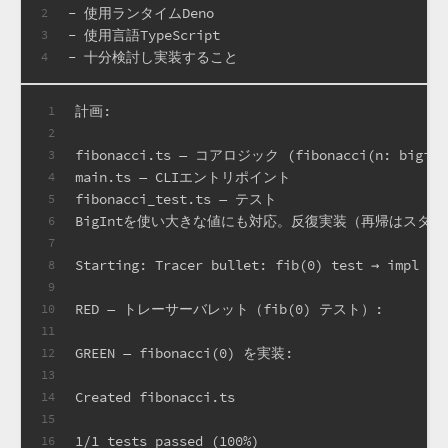
- 使用ランタイムDeno
2
- 使用言語TypeScript
3
- 十分検討し実装すること
4
計画:
1
2
fibonacci.ts — コアロジック (fibonacci(n: bigint
3
main.ts — CLIエントリポイント
4
fibonacci_test.ts — テスト
5
BigIntを使い大きな値にも対応。反復実装（再帰はスタ
6
7
Starting: Tracer bullet: fib(0) test → impl (2
8
9
RED — トレーサーバレット（fib(0) テスト）:
10
11
GREEN — fibonacci(0) を実装:
12
13
Created fibonacci.ts
14
15
1/1 tests passed (100%)
16