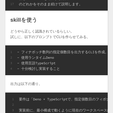
のどれかをそのまま続けて説明します。
17
skillを使う
どうやら正しく認識されているらしい。
試しに、以下のプロンプトでCLIを作らせてみる。
- フィナボッチ数列の指定個数目を出力するCLIを作成。
1
- 使用ランタイムDeno
2
- 使用言語TypeScript
3
- 十分検討し実装すること
4
出力は以下の通り。
要件は「Deno + TypeScriptで、指定個数目の
1
2
実装前に、最小構成で動くように現在のワークスペース内
3