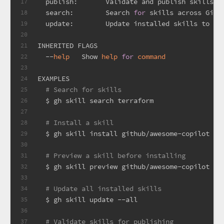
  publish:       Validate and publish skills t
17
  search:        Search 
for
 skills across GitH
18
  update:        Update installed skills to th
19
20
INHERITED FLAGS
21
  --
help
   Show 
help
for
command
22
23
EXAMPLES
24
# Search for skills
25
  $ gh skill search terraform
26
27
# Install a skill
28
  $ gh skill install github/awesome-copilot do
29
30
# Preview a skill before installing
31
  $ gh skill preview github/awesome-copilot do
32
33
# Update all installed skills
34
  $ gh skill update --all
35
36
# Validate skills for publishing
37