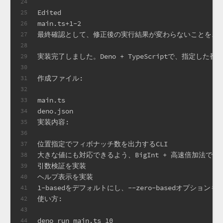
24
Edited
25
main.ts+1-2
26
最終確認として、修正後の実行結果が変わらないことを1
27
28
実装完了しました。Deno + TypeScriptで、指定
29
30
作成ファイル:
31
32
main.ts
33
deno.json
34
実装内容:
35
36
位置指定でフィボナッチ数を出力するCLI
37
大きな値にも対応できるよう、BigInt + 高速倍加法で計
38
引数検証を実装
39
ヘルプ表示を実装
40
1-basedをデフォルトにし、--zero-basedオプションも
41
使い方:
42
43
deno run main.ts 10
44