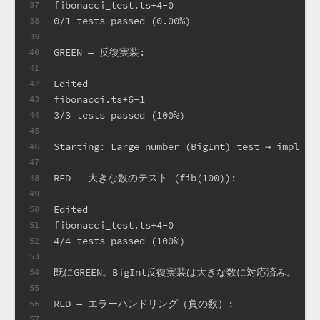
fibonacci_test.ts+4-0
37
0/1 tests passed (0.00%)
38
39
GREEN — 反復実装:
40
41
Edited
42
fibonacci.ts+6-1
43
3/3 tests passed (100%)
44
45
Starting: Large number (BigInt) test → impl (5
46
47
RED — 大きな数のテスト (fib(100)):
48
49
Edited
50
fibonacci_test.ts+4-0
51
4/4 tests passed (100%)
52
53
既にGREEN。BigInt反復実装は大きな数に対応済み。
54
55
RED — エラーハンドリング（負の数）:
56
57