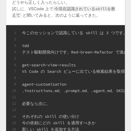
どうやら正しく入ったらしい。
試しに、VSCode 上で
今現在認識されているskillを教
えて
と聞いてみると、次のように返ってきた。
今このセッションで認識している skill は 3 つです。
1
2
tdd
3
テスト駆動開発向けです。Red-Green-Refactor
4
5
get-search-view-results
6
VS Code の Search ビューに出ている検索結果を取得す
7
8
agent-customization
9
.instructions.md、.prompt.md、.agent.md、
10
11
必要なら次に、
12
13
それぞれの skill の使い分け
14
今の依頼にどの skill を適用すべきか
15
新しい skill を追加する方法
16