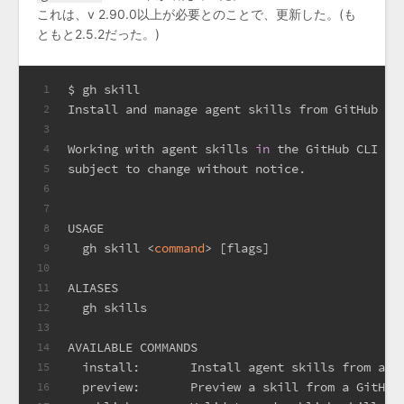
これは、v 2.90.0以上が必要とのことで、更新した。(も
ともと2.5.2だった。)
$ gh skill
1
Install and manage agent skills from GitHub re
2
3
Working with agent skills 
in
 the GitHub CLI is
4
subject to change without notice.
5
6
7
USAGE
8
  gh skill <
command
> [flags]
9
10
ALIASES
11
  gh skills
12
13
AVAILABLE COMMANDS
14
  install:       Install agent skills from a G
15
  preview:       Preview a skill from a GitHub
16