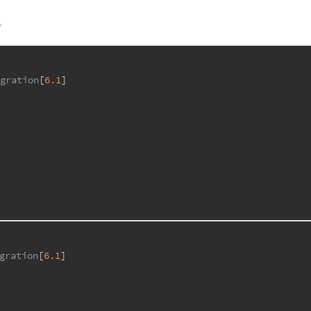
。
igration
[
6.1
]
gration
[
6.1
]