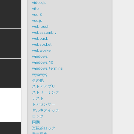
video.js
vite
vue 3
vue.js
web push
webassembly
webpack
websocket
webworker
windows
windows 10
windows terminal
wysiwyg
その他
ストアアプリ
ストリーミング
テスト
ドアセンサー
ヤルキスイッチ
ロック
同期
楽観的ロック