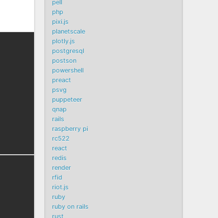
pell
php
pixi.js
planetscale
plotly.js
postgresql
postson
powershell
preact
psvg
puppeteer
qnap
rails
raspberry pi
rc522
react
redis
render
rfid
riot.js
ruby
ruby on rails
rust