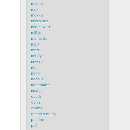
mastra
mdx
mdx-js
microcms
middleware
ml5.js
momento
mp3
mqtt
netlify
new relic
nfc
nginx
node.js
nodemailer
nuxt.js
oauth
obniz
ollama
opentelemetry
pandoc
pdf