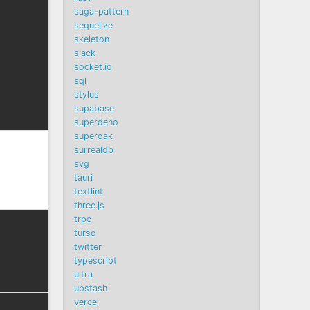
saga-pattern
sequelize
skeleton
slack
socket.io
sql
stylus
supabase
superdeno
superoak
surrealdb
svg
tauri
textlint
three.js
trpc
turso
twitter
typescript
ultra
upstash
vercel