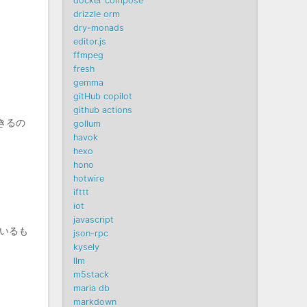
docker compose
drizzle orm
dry-monads
editor.js
ffmpeg
fresh
gemma
gitHub copilot
github actions
きるの
gollum
havok
hexo
hono
hotwire
ifttt
iot
javascript
ているも
json-rpc
kysely
llm
m5stack
maria db
markdown