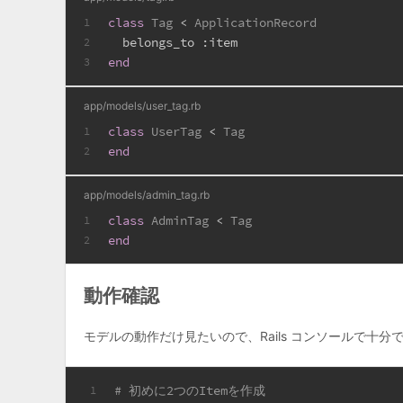
class
Tag
 < 
ApplicationRecord
1
  belongs_to 
:item
2
end
3
app/models/user_tag.rb
class
UserTag
 < 
Tag
1
end
2
app/models/admin_tag.rb
class
AdminTag
 < 
Tag
1
end
2
動作確認
モデルの動作だけ見たいので、Rails コンソールで十分
# 初めに2つのItemを作成
1