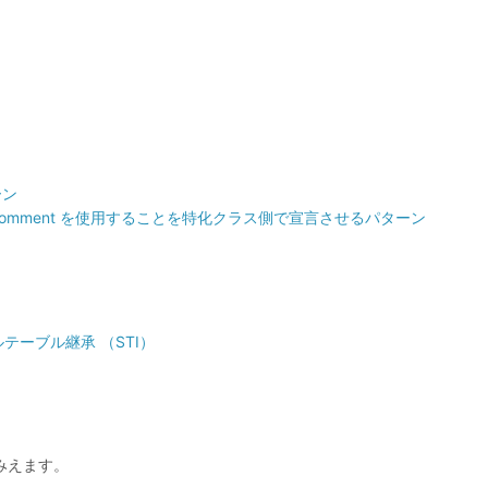
ーン
omment を使用することを特化クラス側で宣言させるパターン
シングルテーブル継承 （STI）
みえます。