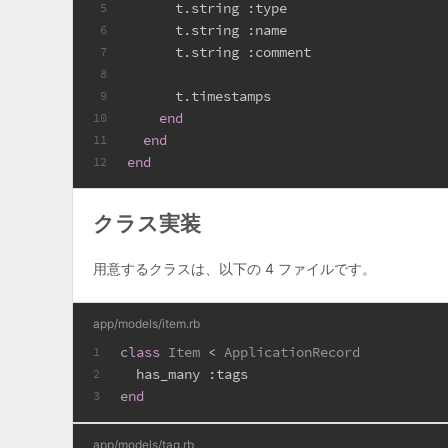
      t.string 
:type
5
      t.string 
:name
6
      t.string 
:comment
7
8
      t.timestamps
9
end
10
end
11
end
12
クラス実装
用意するクラスは、以下の 4 ファイルです。
app/models/item.rb
class
Item
 < 
ApplicationRecord
1
  has_many 
:tags
2
end
3
app/models/tag.rb