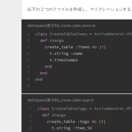
以下の 2 つのファイルを作成し、マイグレーションする
db/migrate/[数字列]_create_table_items.rb
class
CreateTableItems
 < 
ActiveRecord::M
1
def
change
2
    create_table 
:items
do
 |
t
|
3
      t.string 
:name
4
      t.timestamps
5
end
6
end
7
end
8
9
db/migrate/[数字列]_create_table_tags.rb
class
CreateTableTags
 < 
ActiveRecord::Mi
1
def
change
2
    create_table 
:tags
do
 |
t
|
3
      t.string 
:item_id
4