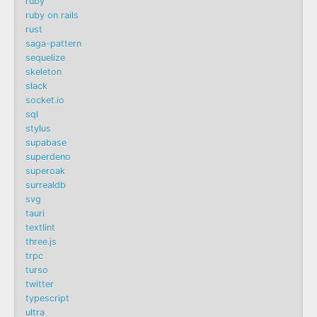
ruby
ruby on rails
rust
saga-pattern
sequelize
skeleton
slack
socket.io
sql
stylus
supabase
superdeno
superoak
surrealdb
svg
tauri
textlint
three.js
trpc
turso
twitter
typescript
ultra