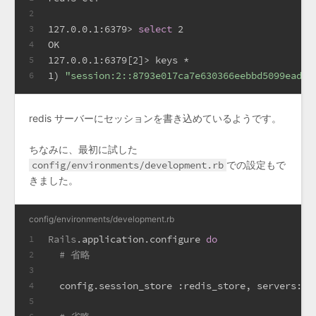
2
127.0.0.1:6379> 
select
 2
3
OK
4
127.0.0.1:6379[2]> keys *
5
1) 
"session:2::8793e017ca7e630366eebbd5099ead71
6
redis サーバーにセッションを書き込めているようです。
ちなみに、最初に試した
config/environments/development.rb
での設定もで
きました。
config/environments/development.rb
Rails
.application.configure 
do
1
# 省略
2
3
  config.session_store 
:redis_store
, 
servers:
'
4
5