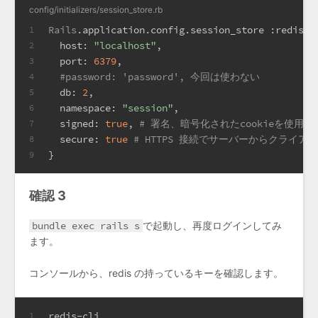
config/initializers/session_store.rb
Rails
.application.config.session_store 
:redis_s
1
host:
"localhost"
,
2
port:
6379
,
3
#password: 'password', 今回は使わない
4
db:
2
,
5
namespace:
"session"
,
6
signed:
true
, 
# 署名、暗号化されたcookieを使用す
7
secure:
true
# HTTPS 接続でサーバーからクライア
8
}
9
確認 3
bundle exec rails s
で起動し、再度ログインしてみ
ます。
コンソールから、redis の持っているキーを確認します。
redis-cli
1