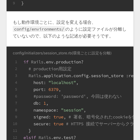
}
9
もし動作環境ごとに、設定を変える場合、
config/environments/
のように設定ファイルが分離し
ていないので、以下のような記述が必要そうです。
config/initializers/session_store.rb(環境ごとに設定を分離)
if
Rails
.env.production?
1
# production用設定
2
Rails
.application.config.session_store 
:redi
3
host:
"localhost"
,
4
port:
6379
,
5
#password: 'password', 今回は使わない
6
db:
1
,
7
namespace:
"session"
,
8
signed:
true
, 
# 署名、暗号化されたcookieを使
9
secure:
true
# HTTPS 接続でサーバーからクラ
10
  }
11
elsif
Rails
.env.test?
12