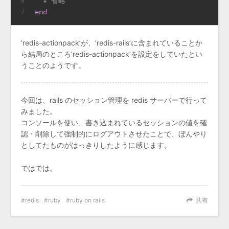
# 省略
6
end
7
‘redis-actionpack’が、’redis-rails’に含まれていることか
ら結局のところ’redis-actionpack’を設定をしていたとい
うことのようです。
今回は、rails のセッション管理を redis サーバーで行って
みました。
コンソールを使い、書き込まれているセッションの値を確
認・削除して強制的にログアウトさせたことで、ぼんやり
としてたものがはっきりしたように感じます。
ではでは。
redis
ruby
ruby on rails
共有