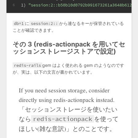
1) 
"session:2::b50b10d0792b991673261a3648b612d9
6
db=1
に
session:2::
から連なるキーが保管されている
ことが確認できます。
その 3 (redis-actionpack を用いてセ
ッションストレージストアで設定)
redis-rails
gem はよく使われる gem のようなのです
が、実は、以下の文言が書かれています。
If you need session storage, consider
directly using redis-actionpack instead.
「セッションストレージを使いたい
なら
を使って
redis-actionpack
ほしい(雑な意訳)」とのことです。