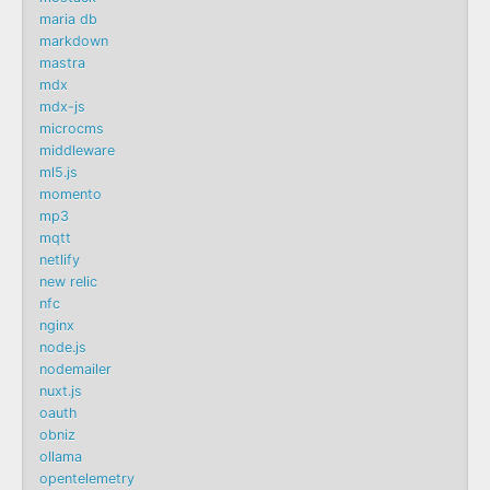
maria db
markdown
mastra
mdx
mdx-js
microcms
middleware
ml5.js
momento
mp3
mqtt
netlify
new relic
nfc
nginx
node.js
nodemailer
nuxt.js
oauth
obniz
ollama
opentelemetry