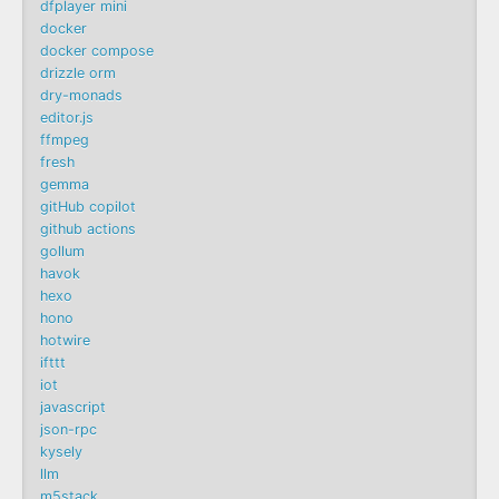
dfplayer mini
docker
docker compose
drizzle orm
dry-monads
editor.js
ffmpeg
fresh
gemma
gitHub copilot
github actions
gollum
havok
hexo
hono
hotwire
ifttt
iot
javascript
json-rpc
kysely
llm
m5stack