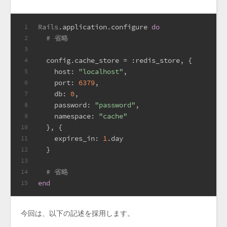
Rails
.application.configure 
do
1
# 省略
2
3
  config.cache_store = 
:redis_store
, {
4
host:
"localhost"
,
5
port:
6379
,
6
db:
0
,
7
password:
"password"
,
8
namespace:
"cache"
9
  }, {
10
expires_in:
1
.day
11
  }
12
13
# 省略
14
end
15
今回は、以下の記述を採用します。