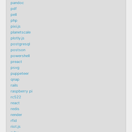
pandoc
pdf
pell
php
pixi.js
planetscale
plotly.js
postgresql
postson
powershell
preact
psvg
puppeteer
qnap
rails
raspberry pi
rc522
react
redis
render
rfid
riot.js