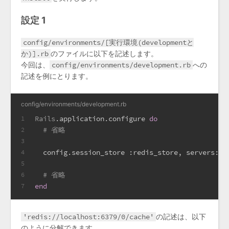
設定 1
config/environments/[実行環境(developmentと
か)].rb
のファイルに以下を記述します。
今回は、
config/environments/development.rb
への
記述を例にとります。
config/environments/development.rb
Rails
.application.configure 
do
1
# 省略
2
3
  config.session_store 
:redis_store
, 
servers:
'
4
5
# 省略
6
end
7
'redis://localhost:6379/0/cache'
の記述は、以下
のように分解できます、