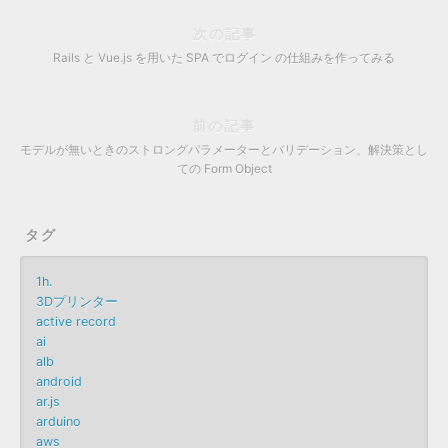
次の記事
Rails と Vue.js を用いた SPA でログイン の仕組みを作ってみる
前の記事
モデルが無いときのストロングパラメーターとバリデーション、解決策とし
ての Form Object
タグ
1h.
3Dプリンター
active record
ai
alb
android
ar.js
arduino
aws