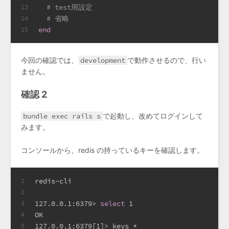
# test用設定
13
# 省略
14
end
15
今回の確認では、
development
で動作させるので、行い
ません。
確認 2
bundle exec rails s
で起動し、改めてログインして
みます。
コンソールから、redis の持っているキーを確認します。
redis-cli
1
2
127.0.0.1:6379> 
select
 1
3
OK
4
127.0.0.1:6379[1]> keys *
5