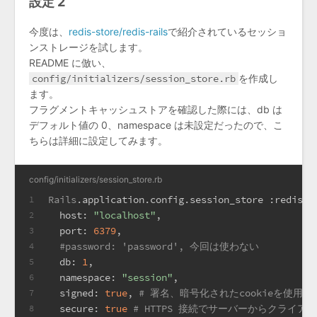
設定 2
今度は、
redis-store/redis-rails
で紹介されているセッショ
ンストレージを試します。
README に倣い、
config/initializers/session_store.rb
を作成し
ます。
フラグメントキャッシュストアを確認した際には、db は
デフォルト値の 0、namespace は未設定だったので、こ
ちらは詳細に設定してみます。
config/initializers/session_store.rb
Rails
.application.config.session_store 
:redis_s
1
host:
"localhost"
,
2
port:
6379
,
3
#password: 'password', 今回は使わない
4
db:
1
,
5
namespace:
"session"
,
6
signed:
true
, 
# 署名、暗号化されたcookieを使用す
7
secure:
true
# HTTPS 接続でサーバーからクライア
8