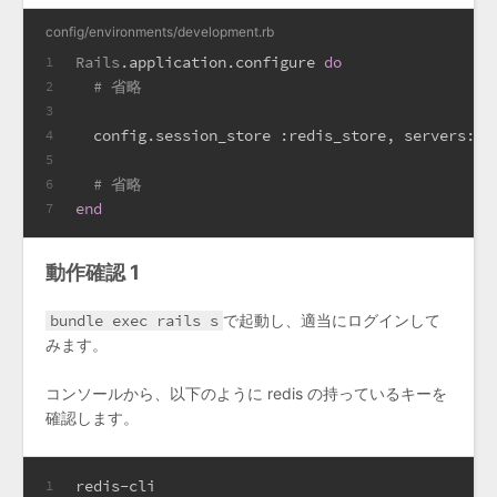
config/environments/development.rb
Rails
.application.configure 
do
1
# 省略
2
3
  config.session_store 
:redis_store
, 
servers:
'
4
5
# 省略
6
end
7
動作確認 1
bundle exec rails s
で起動し、適当にログインして
みます。
コンソールから、以下のように redis の持っているキーを
確認します。
redis-cli
1