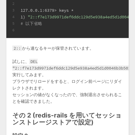
2
127.0.0.1:6379> keys *
3
1) 
"2::f7e173d9971def6ddc129d5e938a4ed5d1d0046b
4
# 以下省略
5
6
2::
から連なるキーが保管されています。
試しに、
DEL
"2::f7e173d9971def6ddc129d5e938a4ed5d1d0046b3b5020
実行してみます。
ブラウザでリロードをすると、ログイン前ページにリダイ
レクトされます。
セッションの値がなくなったので、強制退出させられるこ
とを確認できました。
その 2 (redis-rails を用いてセッショ
ンストレージストアで設定)