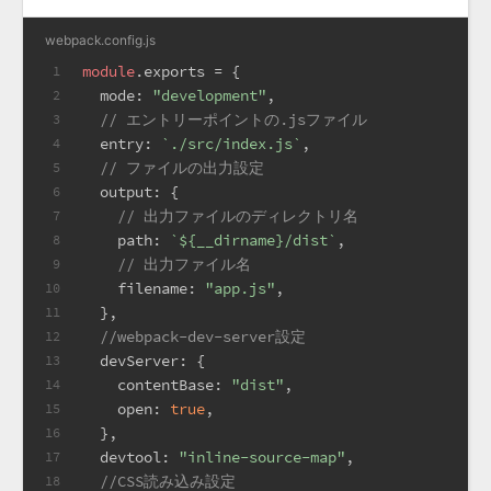
webpack.config.js
module
.
exports
 = {
1
mode
: 
"development"
,
2
// エントリーポイントの.jsファイル
3
entry
: 
`./src/index.js`
,
4
// ファイルの出力設定
5
output
: {
6
// 出力ファイルのディレクトリ名
7
path
: 
`
${__dirname}
/dist`
,
8
// 出力ファイル名
9
filename
: 
"app.js"
,
10
  },
11
//webpack-dev-server設定
12
devServer
: {
13
contentBase
: 
"dist"
,
14
open
: 
true
,
15
  },
16
devtool
: 
"inline-source-map"
,
17
//CSS読み込み設定
18