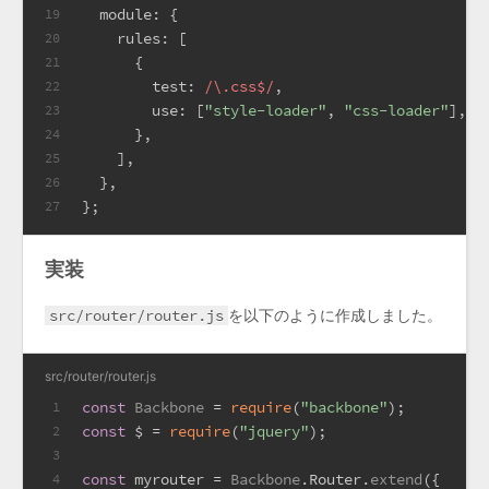
module
: {
19
rules
: [
20
      {
21
test
: 
/\.css$/
,
22
use
: [
"style-loader"
, 
"css-loader"
],
23
      },
24
    ],
25
  },
26
};
27
実装
src/router/router.js
を以下のように作成しました。
src/router/router.js
const
Backbone
 = 
require
(
"backbone"
);
1
const
 $ = 
require
(
"jquery"
);
2
3
const
 myrouter = 
Backbone
.
Router
.
extend
({
4