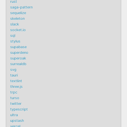
rust
saga-pattern
sequelize
skeleton
slack
socket.io
sql
stylus
supabase
superdeno
superoak
surrealdb
svg
tauri
textlint
three.js
trpc
turso
twitter
typescript
ultra
upstash
vercel