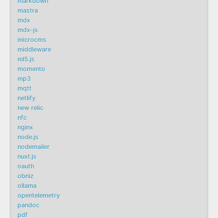
markdown
mastra
mdx
mdx-js
microcms
middleware
ml5.js
momento
mp3
mqtt
netlify
new relic
nfc
nginx
node.js
nodemailer
nuxt.js
oauth
obniz
ollama
opentelemetry
pandoc
pdf