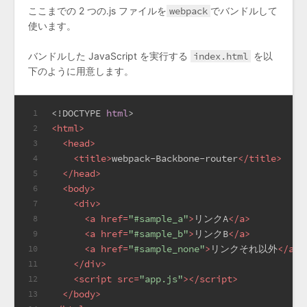
ここまでの 2 つの.js ファイルを
webpack
でバンドルして
使います。
バンドルした JavaScript を実行する
index.html
を以
下のように用意します。
<!DOCTYPE 
html
>
1
<
html
>
2
<
head
>
3
<
title
>
webpack-Backbone-router
</
title
>
4
</
head
>
5
<
body
>
6
<
div
>
7
<
a
href
=
"#sample_a"
>
リンクA
</
a
>
8
<
a
href
=
"#sample_b"
>
リンクB
</
a
>
9
<
a
href
=
"#sample_none"
>
リンクそれ以外
</
a
>
10
</
div
>
11
<
script
src
=
"app.js"
>
</
script
>
12
</
body
>
13