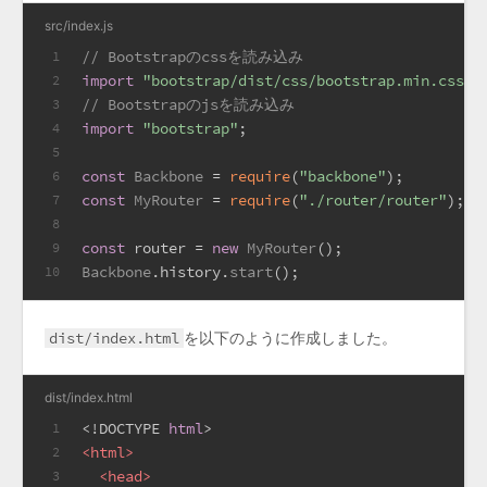
src/index.js
// Bootstrapのcssを読み込み
1
import
"bootstrap/dist/css/bootstrap.min.css"
;
2
// Bootstrapのjsを読み込み
3
import
"bootstrap"
;
4
5
const
Backbone
 = 
require
(
"backbone"
);
6
const
MyRouter
 = 
require
(
"./router/router"
);
7
8
const
 router = 
new
MyRouter
();
9
Backbone
.
history
.
start
();
10
dist/index.html
を以下のように作成しました。
dist/index.html
<!DOCTYPE 
html
>
1
<
html
>
2
<
head
>
3