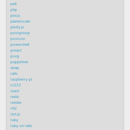
pell
php
pixi.js
planetscale
plotly.js
postgresql
postson
powershell
preact
psvg
puppeteer
qnap
rails
raspberry pi
rc522
react
redis
render
rfid
riot.js
ruby
ruby on rails