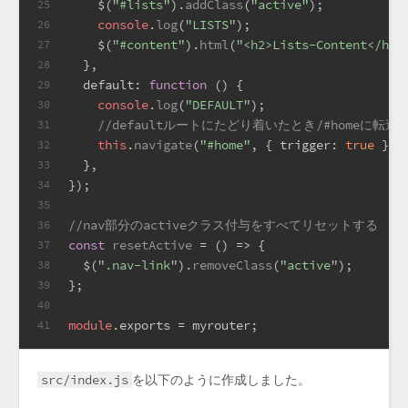
    $(
"#lists"
).
addClass
(
"active"
);
25
console
.
log
(
"LISTS"
);
26
    $(
"#content"
).
html
(
"<h2>Lists-Content</h2>
27
  },
28
default
: 
function
 (
) {
29
console
.
log
(
"DEFAULT"
);
30
//defaultルートにたどり着いたとき/#homeに転送
31
this
.
navigate
(
"#home"
, { 
trigger
: 
true
 });
32
  },
33
});
34
35
//nav部分のactiveクラス付与をすべてリセットする
36
const
resetActive
 = (
) => {
37
  $(
".nav-link"
).
removeClass
(
"active"
);
38
};
39
40
module
.
exports
 = myrouter;
41
src/index.js
を以下のように作成しました。