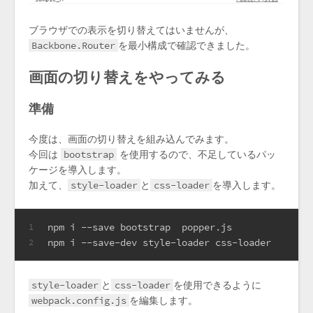
ブラウザでの表示を切り替えてはいませんが、
Backbone.Router
を最小構成で確認できました。
画面の切り替えをやってみる
準備
今度は、画面の切り替えを組み込んでみます。
今回は
bootstrap
を使用するので、不足しているパッ
ケージを導入します。
加えて、
style-loader
と
css-loader
を導入します。
npm i --save bootstrap  popper.js
1
npm i --save-dev style-loader css-loader
2
style-loader
と
css-loader
を使用できるように
webpack.config.js
を編集します。