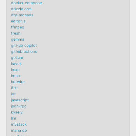
docker compose
drizzle orm
dry-monads
editor.js
ffmpeg
fresh
gemma
gitHub copilot
github actions
gollum
havok
hexo
hono
hotwire
ifttt
iot
javascript
json-rpc
kysely
llm
m5stack
maria db