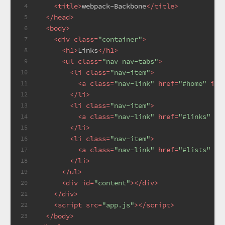
<
title
>
webpack-Backbone
</
title
>
4
</
head
>
5
<
body
>
6
<
div
class
=
"container"
>
7
<
h1
>
Links
</
h1
>
8
<
ul
class
=
"nav nav-tabs"
>
9
<
li
class
=
"nav-item"
>
10
<
a
class
=
"nav-link"
href
=
"#home"
id
=
11
</
li
>
12
<
li
class
=
"nav-item"
>
13
<
a
class
=
"nav-link"
href
=
"#links"
id
14
</
li
>
15
<
li
class
=
"nav-item"
>
16
<
a
class
=
"nav-link"
href
=
"#lists"
id
17
</
li
>
18
</
ul
>
19
<
div
id
=
"content"
>
</
div
>
20
</
div
>
21
<
script
src
=
"app.js"
>
</
script
>
22
</
body
>
23