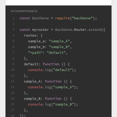
src\router\router.js
const
Backbone
 = 
require
(
"backbone"
);
1
2
const
 myrouter = 
Backbone
.
Router
.
extend
({
3
routes
: {
4
sample_a
: 
"sample_A"
,
5
sample_b
: 
"sample_B"
,
6
"*path"
: 
"default"
,
7
  },
8
default
: 
function
 (
) {
9
console
.
log
(
"default"
);
10
  },
11
sample_A
: 
function
 (
) {
12
console
.
log
(
"sample_A"
);
13
  },
14
sample_B
: 
function
 (
) {
15
console
.
log
(
"sample_B"
);
16
  },
17
});
18