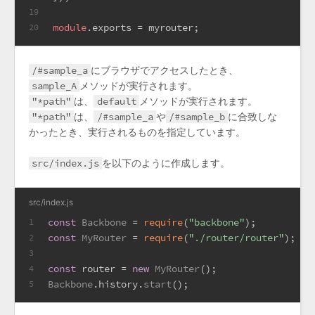
19
module
.
exports
 = myrouter;
20
/#sample_a
にブラウザでアクセスしたとき、
sample_A
メソッドが実行されます。
"*path"
は、
default
メソッドが実行されます。
"*path"
は、
/#sample_a
や
/#sample_b
に合致しな
かったとき、実行されるものを指定しています。
src/index.js
を以下のように作成します。
src/index.js
const
Backbone
 = 
require
(
"backbone"
);
1
const
MyRouter
 = 
require
(
"./router/router"
);
2
3
const
 router = 
new
MyRouter
();
4
Backbone
.
history
.
start
();
5