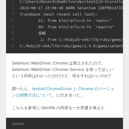
C:\Users\Record\OneDrive\dev\test113-tryrails\a
1
2019-08-17 10:08:46 WARN Selenium [DEPRECATION]
2
Traceback (most recent call last):
3
        31: from bin/rails:4:in `<main>'
4
        30: from bin/rails:4:in `require'
5
        省略
6
         1: from C:/Ruby25-x64/lib/ruby/gems/2.
7
C:/Ruby25-x64/lib/ruby/gems/2.5.0/gems/selenium
8
Selenium::WebDriver::Chrome は廃止されたので、
Selenium::WebDriver::Chrome::Service を使ってほしい
という内容はわかったのだけど、何をすればいいのか?
調べたら、
teratail:ChromeDriver と Chrome のバージョ
ンの調整方法について。
に行き当った。
こちらを参考に Gemfile の内容を一か所書き換えた
Gemfile