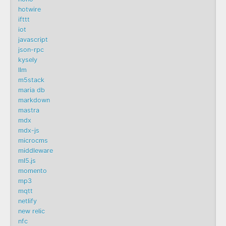
hotwire
ifttt
iot
javascript
json-rpc
kysely
llm
m5stack
maria db
markdown
mastra
mdx
mdx-js
microcms
middleware
ml5.js
momento
mp3
mqtt
netlify
new relic
nfc