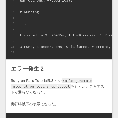
Run options: --seed 10372
2
3
# Running:
4
5
...
6
7
Finished in 2.590945s, 1.1579 runs/s, 1.1579 a
8
9
3 runs, 3 assertions, 0 failures, 0 errors, 0 
10
11
エラー発生 2
Ruby on Rails Tutorial5.3.4 の
rails generate
integration_test site_layout
を行ったところテス
トが通らなくなった。
実行時以下の表示になった。