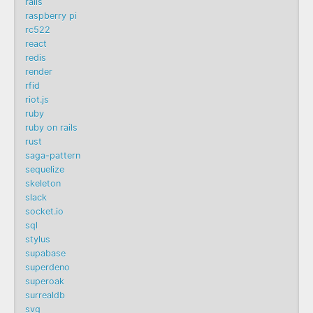
rails
raspberry pi
rc522
react
redis
render
rfid
riot.js
ruby
ruby on rails
rust
saga-pattern
sequelize
skeleton
slack
socket.io
sql
stylus
supabase
superdeno
superoak
surrealdb
svg