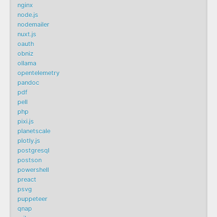
nginx
node.js
nodemailer
nuxt.js
oauth
obniz
ollama
opentelemetry
pandoc
pdf
pell
php
pixi.js
planetscale
plotly.js
postgresql
postson
powershell
preact
psvg
puppeteer
qnap