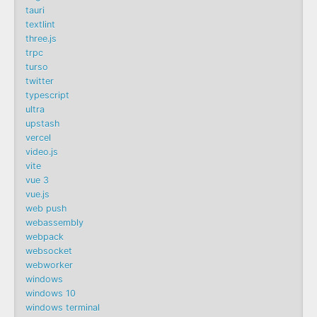
tauri
textlint
three.js
trpc
turso
twitter
typescript
ultra
upstash
vercel
video.js
vite
vue 3
vue.js
web push
webassembly
webpack
websocket
webworker
windows
windows 10
windows terminal