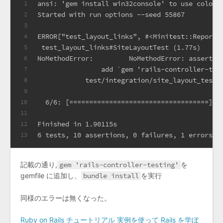
ansi: 'gem install win32console' to use color 
1
Started with run options --seed 55867
2
3
ERROR["test_layout_links", #<Minitest::Reporte
4
 test_layout_links#SiteLayoutTest (1.77s)
5
NoMethodError:         NoMethodError: assert_t
6
                add `gem 'rails-controller-tes
7
            test/integration/site_layout_test.
8
9
  6/6: [===================================] 1
10
11
Finished in 1.90115s
12
6 tests, 10 assertions, 0 failures, 1 errors, 
13
記載の通り,
gem 'rails-controller-testing'
を
gemfile に追加し、
bundle install
を実行
同様のエラーは無くなった。
Ruby on Rails チュートリアル 実例を使って Rails を学ぼ