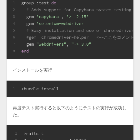
group 
:test
do
1
# Adds support for Capybara system testing an
2
  gem 
'capybara'
, 
'>= 2.15'
3
  gem 
'selenium-webdriver'
4
# Easy installation and use of chromedriver t
5
#gem 'chromedriver-helper'  <--ここをコメ
6
  gem 
"webdrivers"
, 
"~> 3.0"
7
end
8
インストールを実行
>bundle install
1
再度テスト実行すると以下のようにテストの実行が成功し
た。
>rails t
1