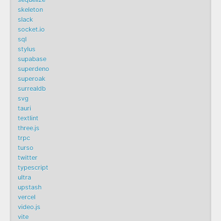
skeleton
slack
socket.io
sql
stylus
supabase
superdeno
superoak
surrealdb
svg
tauri
textlint
three.js
trpc
turso
twitter
typescript
ultra
upstash
vercel
video.js
vite