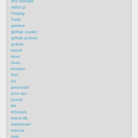
dry-monads
editor.js
ffmpeg
fresh
gemma
gitHub copilot
github actions
gollum
havok
hexo
hono
hotwire
ifttt
iot
javascript
json-rpc
kysely
llm
m5stack
maria db
markdown
mastra
mdx