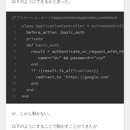
以下のようにできるかと思った。
[アプリケーションルート]\app\controllers\application_controller.rb
class
ApplicationController
 < 
ActionController
1
  before_action 
:basic_outh
2
private
3
def
basic_outh
4
    result = authenticate_or_request_with_http
5
       name==
"dx"
 && password==
"xza"
6
end
7
if
 !(result.is_a?(
TrueClass
))
8
      redirect_to 
'https://google.com'
9
end
10
end
11
end
12
が、しかし動かない。
以下のようにすることで動かすことができたが、