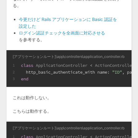
る。
今更だけど Rails アプリケーションに Basic 認証を
設定した
ログイン認証チェックを全画面に対応させる
を参考する。
[アプリケーションルート]\app\controllers\application_controller.rb
class
ApplicationController
 < 
ActionController:
1
  http_basic_authenticate_with 
name:
"ID"
, 
pass
2
end
3
これは動作しない。
こちらは動作する。
[アプリケーションルート]\app\controllers\application_controller.rb
class
ApplicationController
 < 
ActionController:
1