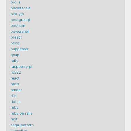
pixi.js
planetscale
plotly.js
postgresql
postson
powershell
preact
psvg
puppeteer
qnap
rails
raspberry pi
rc522
react
redis
render
rfid
riot.js
ruby
ruby on rails
rust
saga-pattern
sequelize