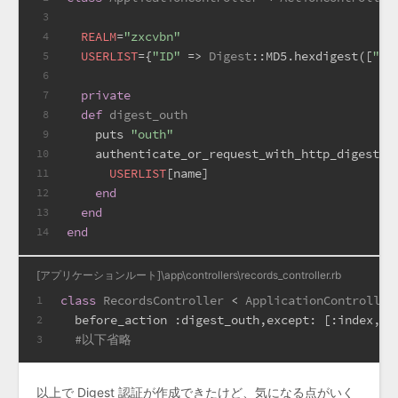
3
REALM
=
"zxcvbn"
4
USERLIST
={
"ID"
 => 
Digest
:
:MD5
.hexdigest([
"ID
5
6
private
7
def
digest_outh
8
    puts 
"outh"
9
    authenticate_or_request_with_http_digest(
R
10
USERLIST
[name]
11
end
12
end
13
end
14
[アプリケーションルート]\app\controllers\records_controller.rb
class
RecordsController
 < 
ApplicationController
1
  before_action 
:digest_outh
,
except:
 [
:index
,
:s
2
#以下省略
3
以上で Digest 認証が作成できたけど、気になる点がいく