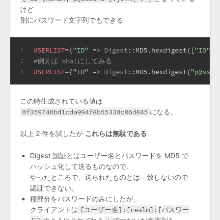
けど
別にパスワード文字列でもできる
USERLIST
={
"ID"
 => 
Digest
:
:MD5
.hexdigest([
"ID"
,
R
1
#例えば sha1にしてみる
2
USERLIST
={
"ID"
 => 
Digest
:
:MD5
.hexdigest(
"p@ssw0
3
この時生成されている値は
0f359740bd1cda994f8b55330c86d845
になる。
以上 2 件を試したが
これらは無駄である
Digest 認証とはユーザー名とパスワードを MD5 で
ハッシュ化して送るものなので、
やったところで、送られたものとは一致しないので
認証できない。
種部分をパスワードのみにしたが、
クライアントは
[ユーザー名]:[realm]:[パスワー