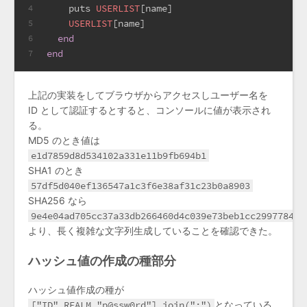
    puts 
USERLIST
[name]
4
USERLIST
[name]
5
end
6
end
7
上記の実装をしてブラウザからアクセスしユーザー名を
ID として認証するとすると、コンソールに値が表示され
る。
MD5 のとき値は
e1d7859d8d534102a331e11b9fb694b1
SHA1 のとき
57df5d040ef136547a1c3f6e38af31c23b0a8903
SHA256 なら
9e4e04ad705cc37a33db266460d4c039e73beb1cc2997784c8
より、長く複雑な文字列生成していることを確認できた。
ハッシュ値の作成の種部分
ハッシュ値作成の種が
["ID",REALM,"p@ssw0rd"].join(":")
となっている