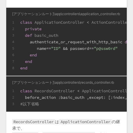
[アプリケーションルート]\app\controllers\application_controller.rb
class
ApplicationController
 < 
ActionController:
1
private
2
def
basic_outh
3
    authenticate_or_request_with_http_basic 
do
|
4
       name==
"ID"
 && password==
"p@ssw0rd"
5
end
6
end
7
end
8
[アプリケーションルート]\app\controllers\records_controller.rb
class
RecordsController
 < 
ApplicationController
1
  before_action 
:basic_outh
 ,
except:
 [
:index
,
:s
2
#以下省略
3
RecordsController
は
ApplicationController
の継
承で、