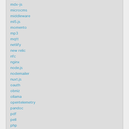
mdx-js
microcms
middleware
ml5.js
momento
mp3
mqtt
netlify
new relic
nfc
nginx
node.js
nodemailer
nuxt.js
oauth
obniz
ollama
opentelemetry
pandoc
pdf
pell
php