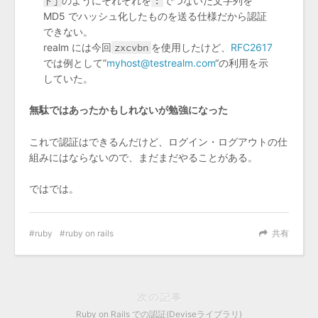
ド]
のようにそれぞれを
:
でつないだ文字列を
MD5 でハッシュ化したものを送る仕様だから認証
できない。
realm には今回
zxcvbn
を使用したけど、
RFC2617
では例として”
myhost@testrealm.com
“の利用を示
していた。
無駄ではあったかもしれないが勉強になった
これで認証はできるんだけど、ログイン・ログアウトの仕
組みにはならないので、まだまだやることがある。
ではでは。
ruby
ruby on rails
共有
次の記事
Ruby on Rails での認証(Deviseライブラリ)