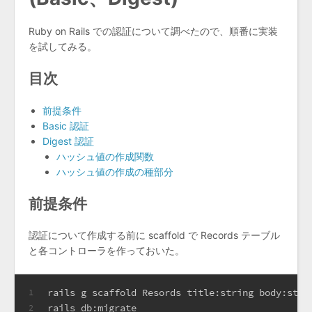
Ruby on Rails での認証について調べたので、順番に実装
を試してみる。
目次
前提条件
Basic 認証
Digest 認証
ハッシュ値の作成関数
ハッシュ値の作成の種部分
前提条件
認証について作成する前に scaffold で Records テーブル
と各コントローラを作っておいた。
rails g scaffold Resords title:string body:stri
1
rails db:migrate
2