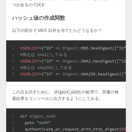
つかあるので試す
ハッシュ値の作成関数
以下の部分で MD5 以外を当てたらどうなるか？
USERLIST
={
"ID"
 => 
Digest
:
:MD5
.hexdigest([
"ID"
,
R
1
#例えば sha1にしてみる
2
USERLIST
={
"ID"
 => 
Digest
:
:SHA1
.hexdigest([
"ID"
,
3
#例えば sha256にしてみる
4
USERLIST
={
"ID"
 => 
Digest
:
:SHA256
.hexdigest([
"ID
5
この点を試すために、
digest_outh
の処理で、辞書の検
索結果をコンソールに出力するようにしてみる。
def
digest_outh
1
  puts 
"outh"
2
  authenticate_or_request_with_http_digest(
REAL
3