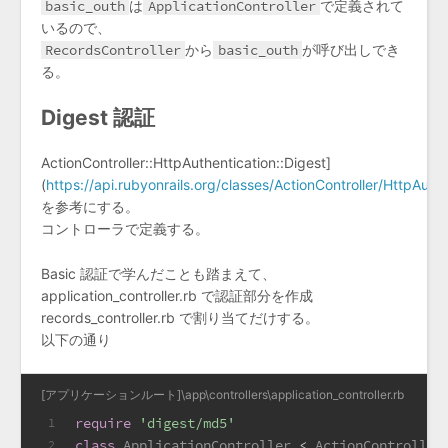
basic_outh
は
ApplicationController
で定義されて
いるので、
RecordsController
から
basic_outh
が呼び出しでき
る。
Digest 認証
ActionController::HttpAuthentication::Digest]
(
https://api.rubyonrails.org/classes/ActionController/HttpAuth
を参考にする。
コントローラで定義する。
Basic 認証で学んだことも踏まえて、
application_controller.rb で認証部分を作成
records_controller.rb で割り当てだけする。
以下の通り
[アプリケーションルート]\app\controllers\application_controller.rb
require
'digest/md5'
1
class
ApplicationController
 < 
ActionController
2