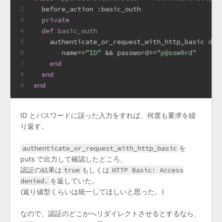
  before_action 
:basic_outh
2
private
3
def
basic_outh
4
    authenticate_or_request_with_http_basic 
do
|
5
       name==
"ID"
 && password==
"p@ssw0rd"
6
end
7
end
8
end
9
ID とパスワードに誤った入力をすれば、何度も要求を繰
り返す。
authenticate_or_request_with_http_basic
を
puts で出力して確認したところ、
認証の結果は
true
もしくは
HTTP Basic: Access
denied.
を返していた。
(返り値型くらいは統一してほしいと思った。)
なので、認証のどこかへリダイレクトさせるとするなら、