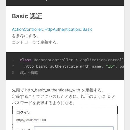
Basic 認証
ActionController::HttpAuthentication::Basic
を参考にする。
コントローラで定義する。
class
RecordsController
 < 
ApplicationController
1
  http_basic_authenticate_with 
name:
"ID"
, 
pass
2
#以下省略
3
先頭で http_basic_authenticate_with を定義する。
定義することでアクセスしたときに、以下のように ID と
パスワードを要求するようになる。