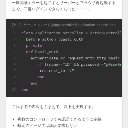
一度認証エラーを起こすとサーバーとブラウザ再起動する
まで、二度ログインできなくなった・・・。
[アプリケーションルート]\app\controllers\application_controller.rb
class
ApplicationController
 < 
ActionController
1
  before_action 
:basic_outh
2
private
3
def
basic_outh
4
    authenticate_or_request_with_http_basic 
do
5
if
 !(name==
"ID"
 && password==
"p@ssw0rd"
6
        redirect_to 
"/"
7
end
8
end
9
end
10
これまでの内容をふまえて、以下を実現する。
複数のコントローラでも認証できるように定義
特定のページでは認証要求しない