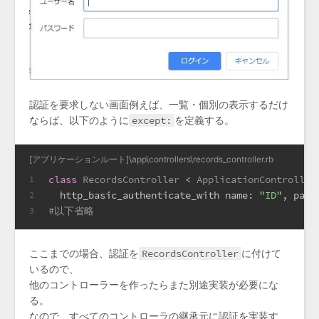
認証を要求しない画面例えば、一覧・個別の表示するだけ
ならば、以下のように
except:
を定義する。
[アプリケーションルート]\app\controllers\records_controller.rb
class
RecordsController
 < 
ApplicationController
1
  http_basic_authenticate_with 
name:
"ID"
, 
pass
2
#以下省略
3
ここまでの場合、認証を
RecordsController
に付けて
いるので、
他のコントローラーを作ったらまた別途実装が必要にな
る。
なので、すべてのコントローラの継承元に認証を実装す