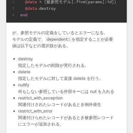
@data
 = [被参照モデル].find(params[
:id
])
2
@data
.destroy
3
end
4
が、参照モデルの定義をしているとエラーになる。
モデルの定義で、
dependent:
を指定することが必要
値は以下などの選択肢がある。
destroy
指定したモデルの削除が実行される。
delete
指定したモデルに対して直接 delete を行う。
nullify
何もしない参照している外部キーには null を入れる
restrict_with_exception
関連付けされたレコードがあるとき例外発生
restrict_with_error
関連付けられたレコードがあるとき被参照レコード
にエラーが追加される。