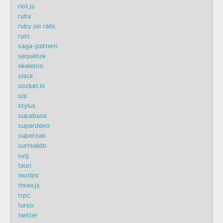
riot.js
ruby
ruby on rails
rust
saga-pattern
sequelize
skeleton
slack
socket.io
sql
stylus
supabase
superdeno
superoak
surrealdb
svg
tauri
textlint
three.js
trpc
turso
twitter