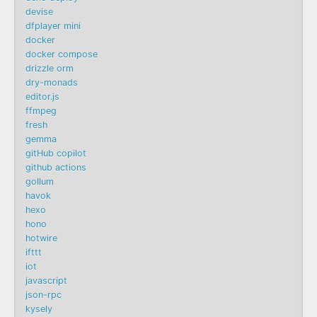
devise
dfplayer mini
docker
docker compose
drizzle orm
dry-monads
editor.js
ffmpeg
fresh
gemma
gitHub copilot
github actions
gollum
havok
hexo
hono
hotwire
ifttt
iot
javascript
json-rpc
kysely