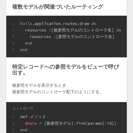
複数モデルが関連づいたルーティング
Rails
.application.routes.draw 
do
1
  resources 
:
[被参照モデルのコントローラ名] 
do
2
    resources 
:
[参照モデルのコントローラ名]
3
end
4
end
5
特定レコードへの参照モデルをビューで呼び
出す。
被参照モデルを表示するとき
被参照モデルのコントローラ配下のようにする。
コントローラ
def メソッド
1
@data
 = [被参照モデル].find(params[
:id
])
2
end
3