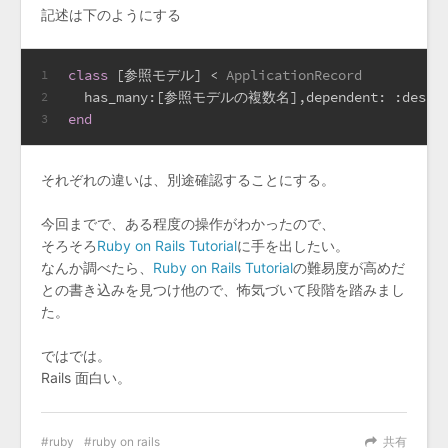
記述は下のようにする
class
 [参照モデル] < 
ApplicationRecord
1
has_many:
[参照モデルの複数名],
dependent:
:destr
2
end
3
それぞれの違いは、別途確認することにする。
今回までで、ある程度の操作がわかったので、
そろそろ
Ruby on Rails Tutorial
に手を出したい。
なんか調べたら、
Ruby on Rails Tutorial
の難易度が高めだ
との書き込みを見つけ他ので、怖気づいて段階を踏みまし
た。
ではでは。
Rails 面白い。
ruby
ruby on rails
共有