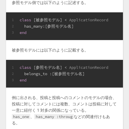
参照モデル側では以下のように記述する。
class
 [被参照モデル] < 
ApplicationRecord
1
has_many:
[参照モデル名]
2
end
3
被参照モデルには以下のように記載する。
class
 [参照モデル名] < 
ApplicationRecord
1
  belongs_to 
:
[被参照モデル名]
2
end
3
例に出される、投稿と投稿へのコメントのモデルの場合、
投稿に対してコメントには複数、コメントは投稿に対して
一意に紐付く 1 対多の関係になっている。
has_one
、
has_many :throug
などの関連付けもあ
る。