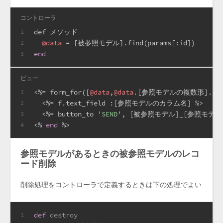
コントローラ
def メソッド
1
@data
 = [被参照モデル].find(params[
:id
])
2
end
3
ビュー
<%=
 form_for([
@data
,
@data
.[参照モデルの複数形].buil
1
  <%=
 f.text_field 
:
[参照モデルのカラム名] 
%>
2
  <%=
 button_to 
'SEND'
, [被参照モデル]_[参照モデルの
3
<%
end
%>
4
参照モデルがあるときの被参照モデルのレコ
ード削除
削除処理をコントローラで定義するときは下の処理でよい
def
destroy
1