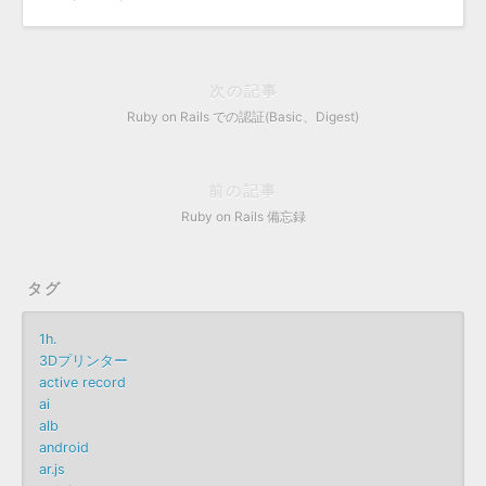
次の記事
Ruby on Rails での認証(Basic、Digest)
前の記事
Ruby on Rails 備忘録
タグ
1h.
3Dプリンター
active record
ai
alb
android
ar.js