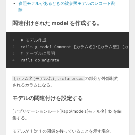
参照モデルがあるときの被参照モデルのレコード削
除
関連付けされた model を作成する。
# モデル作成
1
rails g model Comment [カラム名]:[カラム型] [カラ
2
# テーブルに展開
3
rails db:migrate
4
[カラム名(モデル名)]:refurences
の部分が外部制約
されるカラムになる。
モデルの関連付けを設定する
[アプリケーションルート]\app\models[モデル名].rb を編
集する。
モデルが 1 対 1 の関係を持っていることを示す場合、