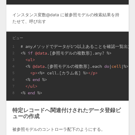
インスタンス変数@data に被参照モデルの検索結果を持
たせて、呼び出す
ビュー
# anyメソッドでデータが1つ以上あることを確認一覧出力
1
<%
if
@data
.[参照モデルの複数形].any? 
%>
2
<
ul
>
3
  <%
@data
.[参照モデルの複数形].each 
do
|
cell
|
%>
4
<
p
>
<%=
 cell.[カラム名] 
%>
</
p
>
5
  <%
end
%>
6
</
ul
>
7
<%
end
%>
8
特定レコードへ関連付けされたデータ登録ビ
ューの作成
被参照モデルのコントローラ配下のようにする。