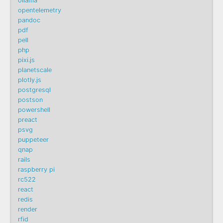
ollama
opentelemetry
pandoc
pdf
pell
php
pixi.js
planetscale
plotly.js
postgresql
postson
powershell
preact
psvg
puppeteer
qnap
rails
raspberry pi
rc522
react
redis
render
rfid