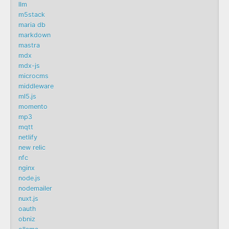
llm
m5stack
maria db
markdown
mastra
mdx
mdx-js
microcms
middleware
ml5.js
momento
mp3
mqtt
netlify
new relic
nfc
nginx
node.js
nodemailer
nuxt.js
oauth
obniz