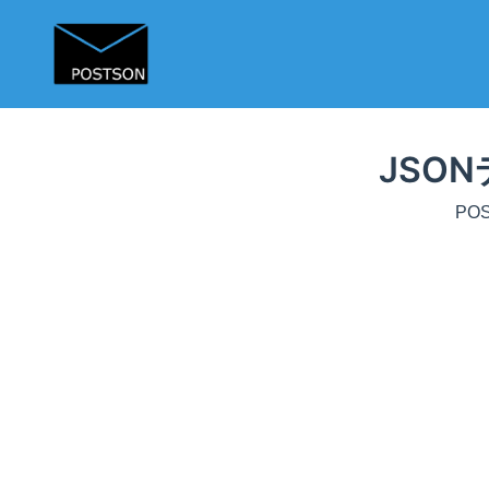
JSO
PO