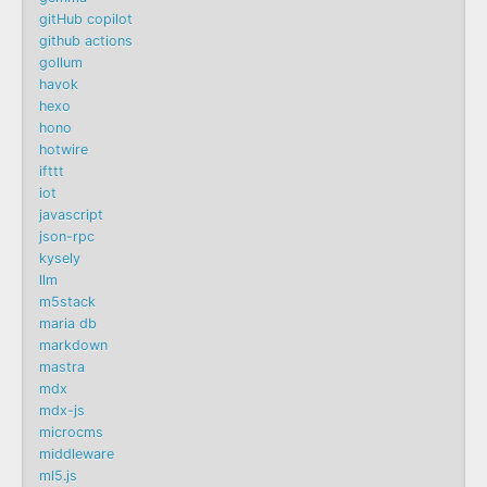
gitHub copilot
github actions
gollum
havok
hexo
hono
hotwire
ifttt
iot
javascript
json-rpc
kysely
llm
m5stack
maria db
markdown
mastra
mdx
mdx-js
microcms
middleware
ml5.js