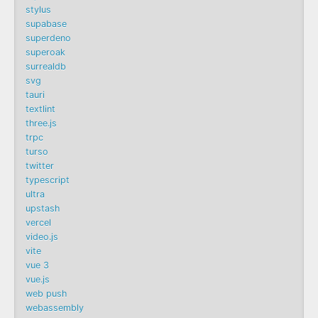
stylus
supabase
superdeno
superoak
surrealdb
svg
tauri
textlint
three.js
trpc
turso
twitter
typescript
ultra
upstash
vercel
video.js
vite
vue 3
vue.js
web push
webassembly