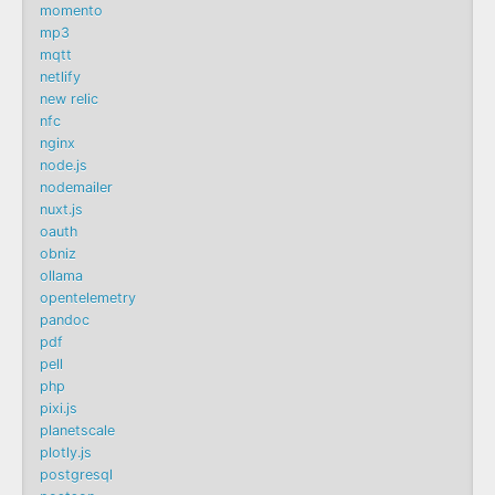
momento
mp3
mqtt
netlify
new relic
nfc
nginx
node.js
nodemailer
nuxt.js
oauth
obniz
ollama
opentelemetry
pandoc
pdf
pell
php
pixi.js
planetscale
plotly.js
postgresql