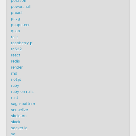
postson
powershell
preact
psvg
puppeteer
qnap
rails
raspberry pi
rc522
react
redis
render
rfid
riot.js
ruby
ruby on rails
rust
saga-pattern
sequelize
skeleton
slack
socket.io
sql