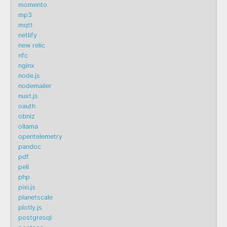
momento
mp3
mqtt
netlify
new relic
nfc
nginx
node.js
nodemailer
nuxt.js
oauth
obniz
ollama
opentelemetry
pandoc
pdf
pell
php
pixi.js
planetscale
plotly.js
postgresql