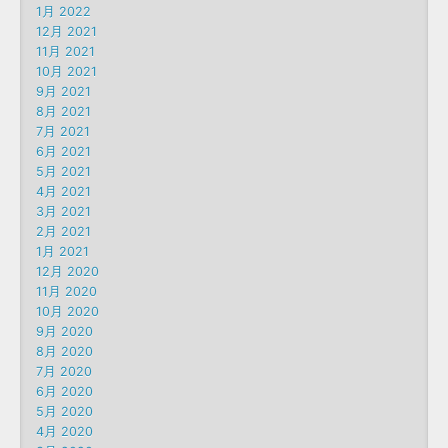
1月 2022
12月 2021
11月 2021
10月 2021
9月 2021
8月 2021
7月 2021
6月 2021
5月 2021
4月 2021
3月 2021
2月 2021
1月 2021
12月 2020
11月 2020
10月 2020
9月 2020
8月 2020
7月 2020
6月 2020
5月 2020
4月 2020