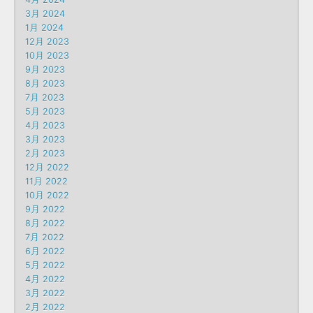
3月 2024
1月 2024
12月 2023
10月 2023
9月 2023
8月 2023
7月 2023
5月 2023
4月 2023
3月 2023
2月 2023
12月 2022
11月 2022
10月 2022
9月 2022
8月 2022
7月 2022
6月 2022
5月 2022
4月 2022
3月 2022
2月 2022