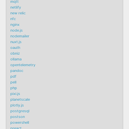
mqtt
netlify
new relic
nfc
nginx
node.js
nodemailer
nuxt.js
oauth
obniz
ollama
opentelemetry
pandoc
pdf
pell
php
pixi.js
planetscale
plotly.js
postgresql
postson
powershell
preact