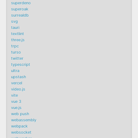
superdeno
superoak
surrealdb
svg
tauri
textlint
three.js
trpc
turso
twitter
typescript
ultra
upstash
vercel
video.js
vite
vue 3
vue.js
web push
webassembly
webpack
websocket