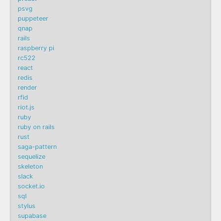
psvg
puppeteer
qnap
rails
raspberry pi
rc522
react
redis
render
rfid
riot.js
ruby
ruby on rails
rust
saga-pattern
sequelize
skeleton
slack
socket.io
sql
stylus
supabase