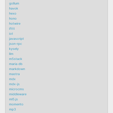
gollum
havok
hexo
hono
hotwire
ifttt
iot
javascript
json-rpc
kysely
llm
m5stack
maria db
markdown
mastra
mdx
mdx-js
microcms
middleware
ml5.js
momento
mp3