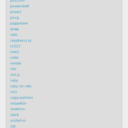
postson
powershell
preact
psvg
puppeteer
qnap
rails
raspberry pi
rc522
react
redis
render
rfid
riot.js
ruby
ruby on rails
rust
saga-pattern
sequelize
skeleton
slack
socket.io
sql