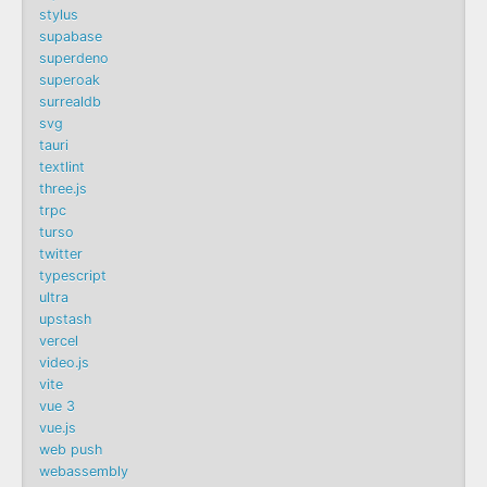
stylus
supabase
superdeno
superoak
surrealdb
svg
tauri
textlint
three.js
trpc
turso
twitter
typescript
ultra
upstash
vercel
video.js
vite
vue 3
vue.js
web push
webassembly