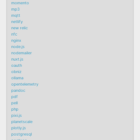
momento
mp3
mqtt
netlify
new relic
nfc
nginx
node.js
nodemailer
nuxt.js
oauth
obniz
ollama
opentelemetry
pandoc
pdf
pell
php
pixi.js
planetscale
plotly.js
postgresql