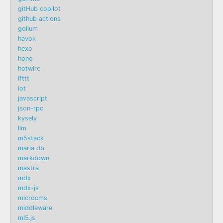
gitHub copilot
github actions
gollum
havok
hexo
hono
hotwire
ifttt
iot
javascript
json-rpc
kysely
llm
m5stack
maria db
markdown
mastra
mdx
mdx-js
microcms
middleware
ml5.js