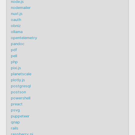
node.js
nodemailer
nuxt.js
oauth
obniz
ollama
opentelemetry
pandoc
pdf
pell
php
pixi.js
planetscale
plotly.js
postgresql
postson
powershell
preact
psvg
puppeteer
qnap
rails
raspberry pi