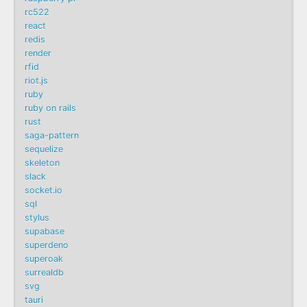
rc522
react
redis
render
rfid
riot.js
ruby
ruby on rails
rust
saga-pattern
sequelize
skeleton
slack
socket.io
sql
stylus
supabase
superdeno
superoak
surrealdb
svg
tauri