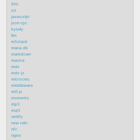
ifttt
iot
javascript
json-rpc
kysely
llm
m5stack
maria db
markdown
mastra
mdx
mdx-js
microcms
middleware
ml5.js
momento
mp3
mqtt
netlify
new relic
nfc
nginx