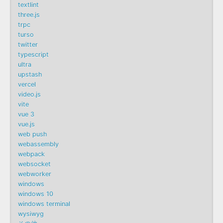
textlint
three.js
trpc
turso
twitter
typescript
ultra
upstash
vercel
video.js
vite
vue 3
vue.js
web push
webassembly
webpack
websocket
webworker
windows
windows 10
windows terminal
wysiwyg