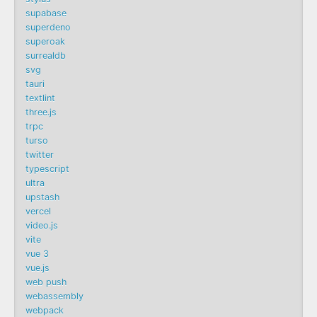
supabase
superdeno
superoak
surrealdb
svg
tauri
textlint
three.js
trpc
turso
twitter
typescript
ultra
upstash
vercel
video.js
vite
vue 3
vue.js
web push
webassembly
webpack