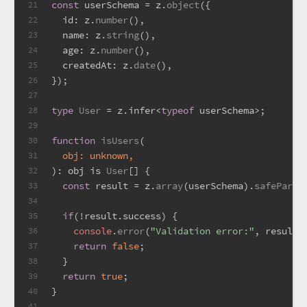
const
 userSchema = z.
object
({
21
id
: z.
number
(),
22
name
: z.
string
(),
23
age
: z.
number
(),
24
createdAt
: z.
date
(),
25
});
26
27
type
User
 = z.
infer
<
typeof
 userSchema>;
28
29
function
isUsers
(
30
  obj: 
unknown
,
31
): obj is 
User
[] {
32
const
 result = z.
array
(userSchema).
safeParse
33
34
if
(!result.
success
) {
35
console
.
error
(
"Validation error:"
, result.
36
return
false
;
37
  }
38
return
true
;
39
}
40
41