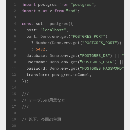
import
 postgres 
from
"postgres"
;
1
import
 * 
as
 z 
from
"zod"
;
2
3
const
 sql = 
postgres
({
4
host
: 
"localhost"
,
5
port
: 
Deno
.
env
.
get
(
"POSTGRES_PORT"
)
6
    ? 
Number
(
Deno
.
env
.
get
(
"POSTGRES_PORT"
))
7
    : 
5432
,
8
database
: 
Deno
.
env
.
get
(
"POSTGRES_DB"
) || 
"ap
9
username
: 
Deno
.
env
.
get
(
"POSTGRES_USER"
) || 
"
10
password
: 
Deno
.
env
.
get
(
"POSTGRES_PASSWORD"
) 
11
transform
: postgres.
toCamel
,
12
});
13
14
///
15
// テーブルの用意など
16
/// 
17
18
// 以下、今回の主題
19
20