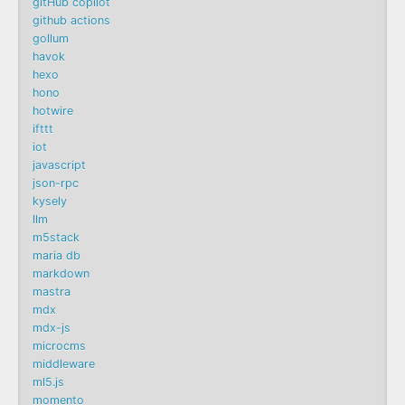
gitHub copilot
github actions
gollum
havok
hexo
hono
hotwire
ifttt
iot
javascript
json-rpc
kysely
llm
m5stack
maria db
markdown
mastra
mdx
mdx-js
microcms
middleware
ml5.js
momento