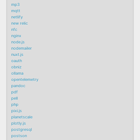
mp3
mqtt
netlify
new relic
nfc
nginx
node.js
nodemailer
nuxt.js
oauth
obniz
ollama
opentelemetry
pandoc
pdf
pell
php
pixi.js
planetscale
plotly.js
postgresql
postson