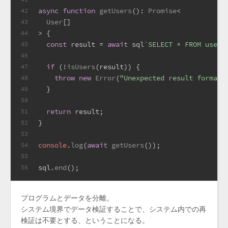
async
function
getUsers
(
): 
Promise
<
42
User
[]
43
> {
44
const
 result = 
await
 sql
`SELECT * FROM users
45
46
if
 (!
isUsers
(result)) {
47
throw
new
Error
(
"Unexpected result format"
48
  }
49
50
return
 result;
51
}
52
53
console
.
log
(
await
getUsers
());
54
55
sql.
end
();
56
プログラムとデータを分離。
システム境界でデータ検証することで、システム内での再
検証は不要とする、ということになる。