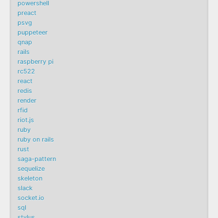
powershell
preact
psvg
puppeteer
qnap
rails
raspberry pi
rc522
react
redis
render
rfid
riot.js
ruby
ruby on rails
rust
saga-pattern
sequelize
skeleton
slack
socket.io
sql
stylus